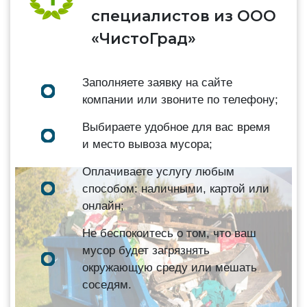
специалистов из ООО
«ЧистоГрад»
Заполняете заявку на сайте
компании или звоните по телефону;
Выбираете удобное для вас время
и место вывоза мусора;
Оплачиваете услугу любым
способом: наличными, картой или
онлайн;
Не беспокоитесь о том, что ваш
мусор будет загрязнять
окружающую среду или мешать
соседям.