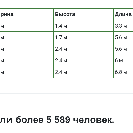
рина
Высота
Длина
 м
1.4 м
3.3 м
 м
1.7 м
5.6 м
 м
2.4 м
5.6 м
 м
2.4 м
6 м
 м
2.4 м
6.8 м
али
.
более 5 589 человек